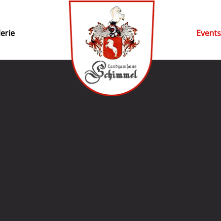
erie
Event