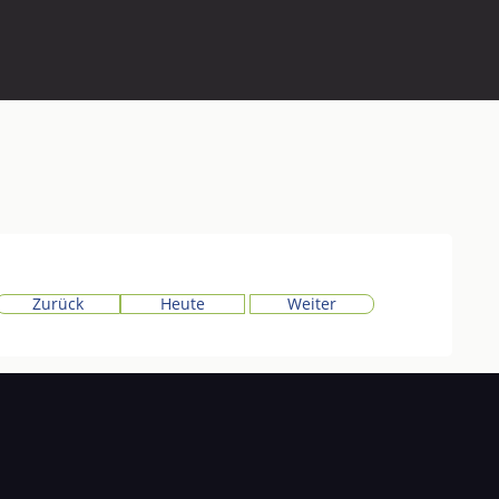
Zurück
Heute
Weiter
u dürfen.