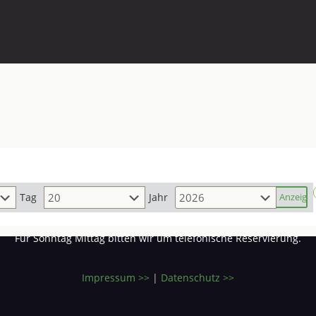
en uns auf Ihren Besuch und darauf, Sie verwöhnen z
Tag
Jahr
Für Sonntag Mittag bitten wir um telefonische Reservierung.
Impressum >>
|
Datenschutz >>